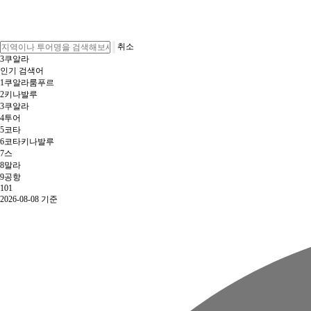
취소
3
쿠알라
인기 검색어
1
쿠알라룸푸르
2
키나발루
3
쿠알라
4
투어
5
코타
6
코타키나발루
7
스
8
말라
9
공항
10
1
2026-08-08 기준