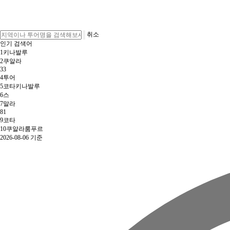
취소
인기 검색어
1
키나발루
2
쿠알라
3
3
4
투어
5
코타키나발루
6
스
7
말라
8
1
9
코타
10
쿠알라룸푸르
2026-08-06 기준