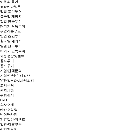
이달의 특가
코타키나발루
일일 조인투어
출국일 패키지
일일 단독투어
패키지 단독투어
쿠알라룸푸르
일일 조인투어
출국일 패키지
일일 단독투어
패키지 단독투어
차량운송및렌트
골프투어
골프투어
기업/단체문의
기업·단체·인센티브
VIP·정부&지자체의전
고객센터
공지사항
문의하기
FAQ
회사소개
카카오상담
네이버카페
제휴할인/이벤트
할인/제휴쿠폰
여행자보험