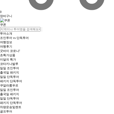
0
장바구니
쿠폰
투어소개
조인투어 vs 단독투어
여행정보
여행후기
굿바이 코로나!
초특가상품
이달의 특가
코타키나발루
일일 조인투어
출국일 패키지
일일 단독투어
패키지 단독투어
쿠알라룸푸르
일일 조인투어
출국일 패키지
일일 단독투어
패키지 단독투어
차량운송및렌트
골프투어