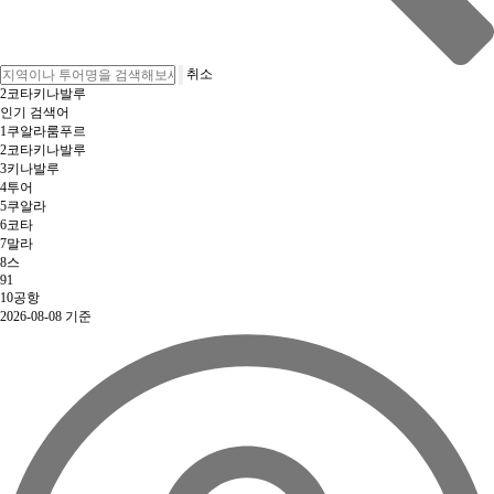
취소
3
키나발루
인기 검색어
1
쿠알라룸푸르
2
코타키나발루
3
키나발루
4
투어
5
쿠알라
6
코타
7
말라
8
스
9
1
10
공항
2026-08-08 기준