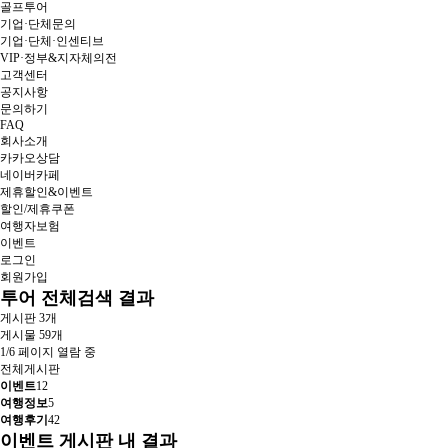
골프투어
기업·단체문의
기업·단체·인센티브
VIP·정부&지자체의전
고객센터
공지사항
문의하기
FAQ
회사소개
카카오상담
네이버카페
제휴할인&이벤트
할인/제휴쿠폰
여행자보험
이벤트
로그인
회원가입
투어
전체검색 결과
게시판 3개
게시물 59개
1/6 페이지 열람 중
전체게시판
이벤트
12
여행정보
5
여행후기
42
이벤트 게시판 내 결과