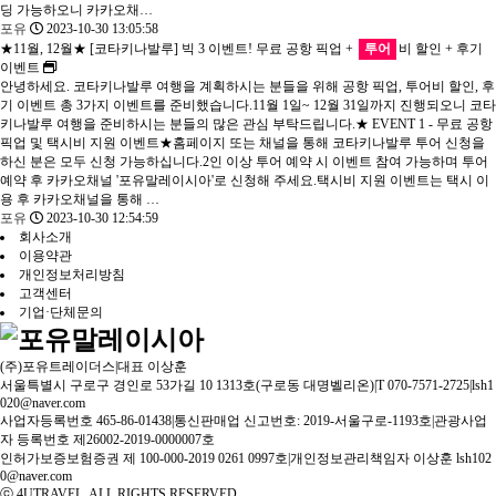
딩 가능하오니 카카오채…
포유
2023-10-30 13:05:58
★11월, 12월★ [코타키나발루] 빅 3 이벤트! 무료 공항 픽업 +
투어
비 할인 + 후기
이벤트
안녕하세요. 코타키나발루 여행을 계획하시는 분들을 위해 공항 픽업, 투어비 할인, 후
기 이벤트 총 3가지 이벤트를 준비했습니다.11월 1일~ 12월 31일까지 진행되오니 코타
키나발루 여행을 준비하시는 분들의 많은 관심 부탁드립니다.★ EVENT 1 - 무료 공항
픽업 및 택시비 지원 이벤트★홈페이지 또는 채널을 통해 코타키나발루 투어 신청을
하신 분은 모두 신청 가능하십니다.2인 이상 투어 예약 시 이벤트 참여 가능하며 투어
예약 후 카카오채널 '포유말레이시아'로 신청해 주세요.택시비 지원 이벤트는 택시 이
용 후 카카오채널을 통해 …
포유
2023-10-30 12:54:59
회사소개
이용약관
개인정보처리방침
고객센터
기업·단체문의
(주)포유트레이더스
|
대표 이상훈
서울특별시 구로구 경인로 53가길 10 1313호(구로동 대명벨리온)
|
T 070-7571-2725
|
lsh1
020@naver.com
사업자등록번호 465-86-01438
|
통신판매업 신고번호: 2019-서울구로-1193호
|
관광사업
자 등록번호 제26002-2019-0000007호
인허가보증보험증권 제 100-000-2019 0261 0997호
|
개인정보관리책임자 이상훈 lsh102
0@naver.com
ⓒ 4UTRAVEL. ALL RIGHTS RESERVED.