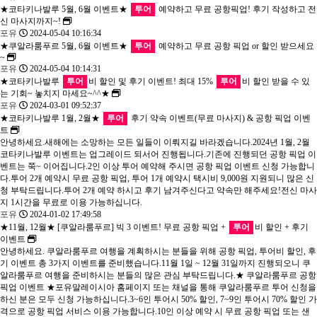
★코타키나발루 5월, 6월 이벤트★
투어
예약하고 무료 공항픽업! 후기 작성하고 전
신 마사지까지~!
포유
2024-05-04 10:16:34
★쿠알라룸푸르 5월, 6월 이벤트★
투어
예약하고 무료 공항 픽업 or 할인 받으세요
~
포유
2024-05-04 10:14:31
★코타키나발루
투어
비 할인 및 후기 이벤트! 최대 15%
투어
비 할인 받을 수 있
는 기회~ 놓치지 마세요~^^★
포유
2024-03-01 09:52:37
★코타키나발루 1월, 2월★
투어
후기 약속 이벤트(무료 마사지) & 공항 픽업 이벤
트
안녕하세요.새해에는 소망하는 모든 일들이 이뤄지길 바라겠습니다.2024년 1월, 2월
코타키나발루 이벤트는 업그레이드 되서어 진행됩니다.기존에 진행되던 공항 픽업 이
벤트는 쭉~ 이어집니다.2인 이상 투어 예약해 주시면 공항 픽업 이벤트 신청 가능합니
다.투어 2개 예약시 무료 공항 픽업, 투어 1개 예약시 택시비 9,000원 지원되니 많은 신
청 부탁드립니다.투어 2개 예약 하시고 후기 남겨주신다고 약속만 해주세요!전신 마사
지 1시간을 무료로 이용 가능하십니다.
포유
2024-01-02 17:49:58
★11월, 12월★ [쿠알라룸푸르] 빅 3 이벤트! 무료 공항 픽업 +
투어
비 할인 + 후기
이벤트
안녕하세요. 쿠알라룸푸르 여행을 계획하시는 분들을 위해 공항 픽업, 투어비 할인, 후
기 이벤트 총 3가지 이벤트를 준비했습니다.11월 1일 ~ 12월 31일까지 진행되오니 쿠
알라룸푸르 여행을 준비하시는 분들의 많은 관심 부탁드립니다.★ 쿠알라룸푸르 공항
픽업 이벤트 ★포유말레이시아 홈페이지 또는 채널을 통해 쿠알라룸푸르 투어 신청을
하신 분은 모두 신청 가능하십니다.3~6인 투어시 50% 할인, 7~9인 투어시 70% 할인 가
격으로 공항 픽업 서비스 이용 가능합니다.10인 이상 예약 시 무료 공항 픽업 또는 샌