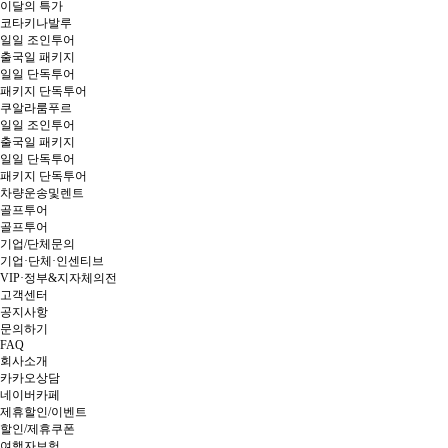
이달의 특가
코타키나발루
일일 조인투어
출국일 패키지
일일 단독투어
패키지 단독투어
쿠알라룸푸르
일일 조인투어
출국일 패키지
일일 단독투어
패키지 단독투어
차량운송및렌트
골프투어
골프투어
기업/단체문의
기업·단체·인센티브
VIP·정부&지자체의전
고객센터
공지사항
문의하기
FAQ
회사소개
카카오상담
네이버카페
제휴할인/이벤트
할인/제휴쿠폰
여행자보험