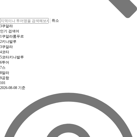
취소
3
쿠알라
인기 검색어
1
쿠알라룸푸르
2
키나발루
3
쿠알라
4
코타
5
코타키나발루
6
투어
7
스
8
말라
9
공항
10
1
2026-08-08 기준