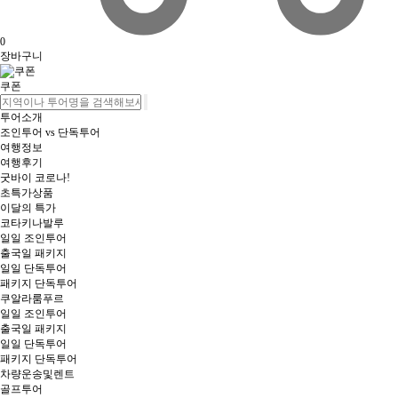
0
장바구니
쿠폰
투어소개
조인투어 vs 단독투어
여행정보
여행후기
굿바이 코로나!
초특가상품
이달의 특가
코타키나발루
일일 조인투어
출국일 패키지
일일 단독투어
패키지 단독투어
쿠알라룸푸르
일일 조인투어
출국일 패키지
일일 단독투어
패키지 단독투어
차량운송및렌트
골프투어