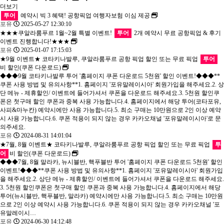
더보기
투어
예약시 빅 3 혜택! 공항픽업 여행자보험 이심 제공
포유
2025-05-27 12:30:10
★★★쿠알라룸푸르 1월~2월 특별 이벤트!
투어
2개 예약시 무료 공항픽업 & 후기
이벤트 진행합니다!★★★
포유
2025-01-07 17:15:03
★9월 이벤트★ 코타키나발루, 쿠알라룸푸르 공항 픽업 할인 또는 무료 픽업
투어
비 할인(쿠폰 다운로드)
◆◆◆9월 코타키나발루 투어 '홈페이지 쿠폰 다운로드 5천원' 할인 이벤트!◆◆◆**
쿠폰 사용 방법 및 유의사항**1. 홈페이지 '포유말레이시아' 회원가입을 해주세요.2. 상
단 메뉴 - 제휴할인/ 이벤트에 들어가셔서 쿠폰을 다운로드 해주세요.3. 5천원 할인쿠
폰은 첫구매 할인 쿠폰과 중복 사용 가능합니다.4. 홈페이지에서 해당 투어(코타포유,
사피&마누칸) 예약시에만 사용 가능합니다.5. 최소 구매는 10만원으로 2인 이상 예약
시 사용 가능합니다.6. 쿠폰 적용이 되지 않는 경우 카카오채널 '포유말레이시아'로 문
의주세요.
포유
2024-08-31 14:01:04
★7월, 8월 이벤트★ 코타키나발루, 쿠알라룸푸르 공항 픽업 할인 또는 무료 픽업
투
어
비 할인(쿠폰 다운로드)
◆◆◆7월, 8월 말라카, 뉴시블반, 핵푸블반 투어 '홈페이지 쿠폰 다운로드 5천원' 할인
이벤트!◆◆◆**쿠폰 사용 방법 및 유의사항**1. 홈페이지 '포유말레이시아' 회원가입
을 해주세요.2. 상단 메뉴 - 제휴할인/ 이벤트에 들어가셔서 쿠폰을 다운로드 해주세요.
3. 5천원 할인쿠폰은 첫구매 할인 쿠폰과 중복 사용 가능합니다.4. 홈페이지에서 해당
투어(뉴시블반, 핵푸블반, 말라카) 예약시에만 사용 가능합니다.5. 최소 구매는 10만원
으로 2인 이상 예약시 사용 가능합니다.6. 쿠폰 적용이 되지 않는 경우 카카오채널 '포
유말레이시…
포유
2024-06-30 14:12:48