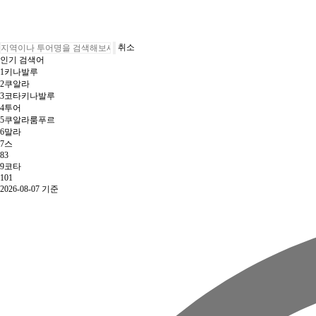
취소
인기 검색어
1
키나발루
2
쿠알라
3
코타키나발루
4
투어
5
쿠알라룸푸르
6
말라
7
스
8
3
9
코타
10
1
2026-08-07 기준