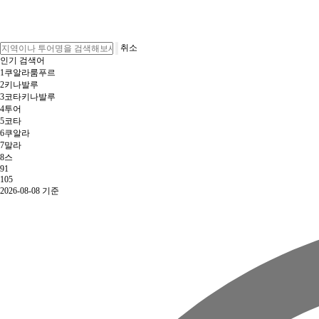
취소
인기 검색어
1
쿠알라룸푸르
2
키나발루
3
코타키나발루
4
투어
5
코타
6
쿠알라
7
말라
8
스
9
1
10
5
2026-08-08 기준