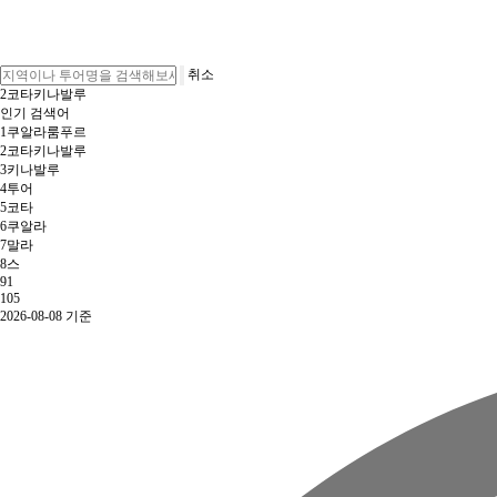
취소
3
키나발루
인기 검색어
1
쿠알라룸푸르
2
코타키나발루
3
키나발루
4
투어
5
코타
6
쿠알라
7
말라
8
스
9
1
10
5
2026-08-08 기준