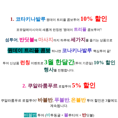
10% 할인
1.
코타키나발루
원데이 트리플 콤보투어
트리
플
포유말레이시아의 새롭게 런칭된 '원데이
콤보투어'!
반딧불
마사지
세
가
지
섬투어
,
에
까지 하루에
를 즐기는 상품으로
원데이 트리플 콤보
코나키나발루
'
' 하나면
핵심투어 끝!
3월 한달간
런칭
10% 할인
투어 신상품
이벤트로
(투어 기준일)
행사
를 진행합니다.
5% 할인
2.
쿠알라룸푸르
로컬투어
바블반
푸블반
온블반
쿠알라룸푸르 로컬투어!
,
,
투어 할인은 3월에도
계속됩니다.
바블반
바
블
반
투어 (
투동굴 +
루티어 +
딧불)