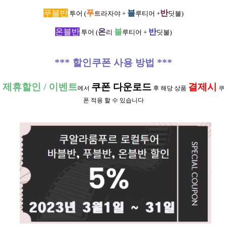
푸블반
푸
블
반
투어 (
트라자야 +
루티어 +
딧불)
온블반
온
블
반
투어 (
리
루티어 +
딧불)
*** 할인쿠폰 사용 방법 ***
제휴할인 / 이벤트
쿠폰
다운로드
결제시
에서
후 해당 상품
쿠
폰 적용 할 수 있습니다