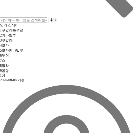
취소
인기 검색어
1
쿠알라룸푸르
2
키나발루
3
쿠알라
4
코타
5
코타키나발루
6
투어
7
스
8
말라
9
공항
10
1
2026-08-08 기준