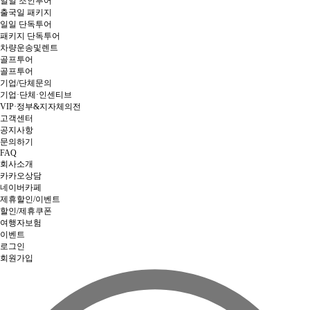
일일 조인투어
출국일 패키지
일일 단독투어
패키지 단독투어
차량운송및렌트
골프투어
골프투어
기업/단체문의
기업·단체·인센티브
VIP·정부&지자체의전
고객센터
공지사항
문의하기
FAQ
회사소개
카카오상담
네이버카페
제휴할인/이벤트
할인/제휴쿠폰
여행자보험
이벤트
로그인
회원가입