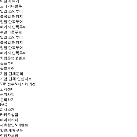
이달의 특가
코타키나발루
일일 조인투어
출국일 패키지
일일 단독투어
패키지 단독투어
쿠알라룸푸르
일일 조인투어
출국일 패키지
일일 단독투어
패키지 단독투어
차량운송및렌트
골프투어
골프투어
기업·단체문의
기업·단체·인센티브
VIP·정부&지자체의전
고객센터
공지사항
문의하기
FAQ
회사소개
카카오상담
네이버카페
제휴할인&이벤트
할인/제휴쿠폰
여행자보험