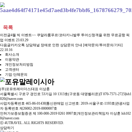
목록
이전글
4월 빅 이벤트~~ 쿠알라룸푸르/코타키나발루 투어신청객을 위한 무료공항 픽
업 이벤트
23.03.29
다음글
카카오톡 상담채널 장애로 인한 상담문의 안내 [예약문의/투어문의/기타]
22.10.16
회사소개
이용약관
개인정보처리방침
고객센터
기업·단체문의
(주)포유트레이더스
|
대표 이상훈
서울특별시 구로구 경인로 53가길 10 1313호(구로동 대명벨리온)
|
T 070-7571-2725
|
lsh1
020@naver.com
사업자등록번호 465-86-01438
|
통신판매업 신고번호: 2019-서울구로-1193호
|
관광사업
자 등록번호 제26002-2019-0000007호
인허가보증보험증권 제 100-000-2019 0261 0997호
|
개인정보관리책임자 이상훈 lsh102
0@naver.com
ⓒ 4UTRAVEL. ALL RIGHTS RESERVED.
상담하기