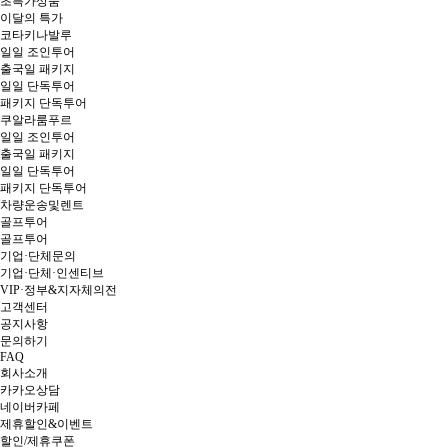
초특가상품
이달의 특가
코타키나발루
일일 조인투어
출국일 패키지
일일 단독투어
패키지 단독투어
쿠알라룸푸르
일일 조인투어
출국일 패키지
일일 단독투어
패키지 단독투어
차량운송및렌트
골프투어
골프투어
기업·단체문의
기업·단체·인센티브
VIP·정부&지자체의전
고객센터
공지사항
문의하기
FAQ
회사소개
카카오상담
네이버카페
제휴할인&이벤트
할인/제휴쿠폰