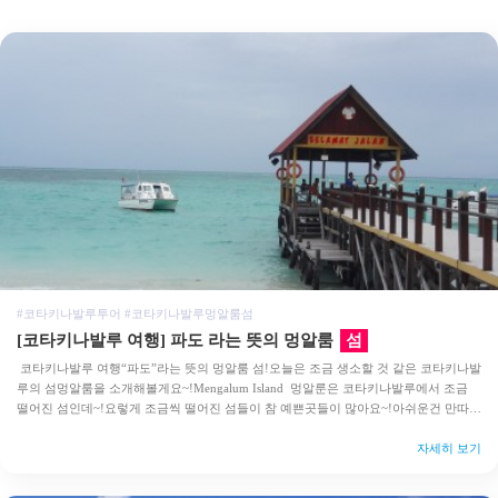
#코타키나발루투어 #코타키나발루멍알룸섬
[코타키나발루 여행] 파도 라는 뜻의 멍알룸
섬
코타키나발루 여행“파도”라는 뜻의 멍알룸 섬!오늘은 조금 생소할 것 같은 코타키나발
루의 섬멍알룸을 소개해볼게요~!Mengalum Island 멍알룬은 코타키나발루에서 조금
떨어진 섬인데~!요렇게 조금씩 떨어진 섬들이 참 예쁜곳들이 많아요~!아쉬운건 만따나
니만 그렇게 유명해져서다들 거기를 가고싶어 하시잖아요~!만따나니만큼 아름다…
자세히 보기