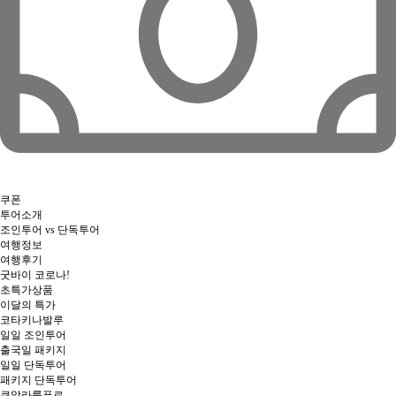
쿠폰
투어소개
조인투어 vs 단독투어
여행정보
여행후기
굿바이 코로나!
초특가상품
이달의 특가
코타키나발루
일일 조인투어
출국일 패키지
일일 단독투어
패키지 단독투어
쿠알라룸푸르