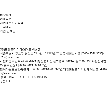
회사소개
이용약관
개인정보처리방침
고객센터
기업·단체문의
(주)포유트레이더스
|
대표 이상훈
서울특별시 구로구 경인로 53가길 10 1313호(구로동 대명벨리온)
|
T 070-7571-2725
|
lsh1
020@naver.com
사업자등록번호 465-86-01438
|
통신판매업 신고번호: 2019-서울구로-1193호
|
관광사업
자 등록번호 제26002-2019-0000007호
인허가보증보험증권 제 100-000-2019 0261 0997호
|
개인정보관리책임자 이상훈 lsh102
0@naver.com
ⓒ 4UTRAVEL. ALL RIGHTS RESERVED.
상담하기