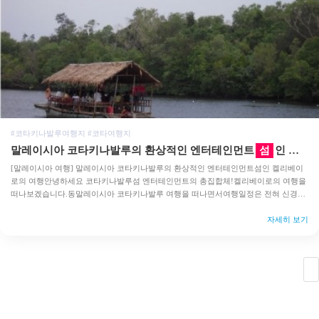
#코타키나발루여행지 #코타여행지
말레이시아 코타키나발루의 환상적인 엔터테인먼트
섬
인 켈리베이로의 여행
[말레이시아 여행] 말레이시아 코타키나발루의 환상적인 엔터테인먼트섬인 켈리베이
로의 여행안녕하세요 코타키나발루섬 엔터테인먼트의 총집합체!켈리베이로의 여행을
떠나보겠습니다.동말레이시아 코타키나발루 여행을 떠나면서여행일정은 전혀 신경을
안쓰고, 그저 며칠 쉬고 오고픈 마음에 따라갔던 여행이라처음에는 켈리베이가 무엇을
하는 곳인지 전혀 몰랐습니다.그저 숙소에서 버…
자세히 보기