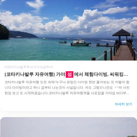
#코타키나발루투어 #가야섬투어
[코타키나발루 자유여행] 가야
섬
에서 체험다이빙, 씨워킹도 즐겨보자
코타키나발루 자유여행 도전 과제!누구나 로망인 다이빙 한번 즐겨보는 것 어떨까 합
니다.다이빙이라고 하니 겁부터 나는것이 사실입니다. 저도 그랬으니깐요 ^ ^자 사진
한장 보고 또 시작하겠습니다.코타키나발루 자유여행객을 사로잡을 가야섬 바다부터
구경합시다.자유일정중 꼭 한번 시도! 도전 해보시기 바래용 ^ ^<사진은 실제 가야섬에
서 직접 찍은…
자세히 보기