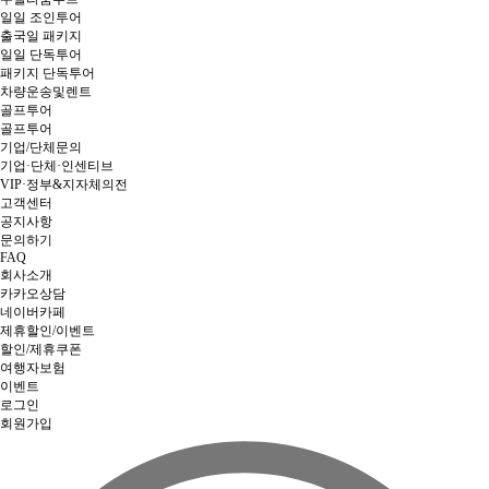
일일 조인투어
출국일 패키지
일일 단독투어
패키지 단독투어
차량운송및렌트
골프투어
골프투어
기업/단체문의
기업·단체·인센티브
VIP·정부&지자체의전
고객센터
공지사항
문의하기
FAQ
회사소개
카카오상담
네이버카페
제휴할인/이벤트
할인/제휴쿠폰
여행자보험
이벤트
로그인
회원가입