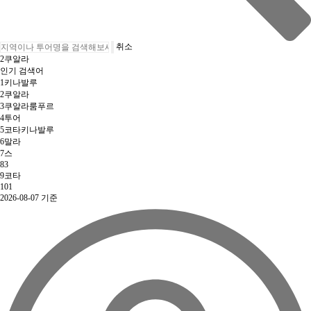
취소
2
쿠알라
인기 검색어
1
키나발루
2
쿠알라
3
쿠알라룸푸르
4
투어
5
코타키나발루
6
말라
7
스
8
3
9
코타
10
1
2026-08-07 기준