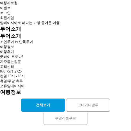
여행자보험
이벤트
로그인
회원가입
말레이시아로 떠나는 가장 즐거운 여행
투어소개
투어소개
조인투어 vs 단독투어
여행정보
여행후기
굿바이 코로나!
자주묻는질문
고객센터
070-7571-2725
평일 10시 - 18시
휴일/주말 휴무
포유말레이시아
여행정보
전체보기
코타키나발루
쿠알라룸푸르