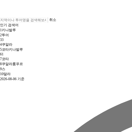
취소
인기 검색어
1
키나발루
2
투어
3
3
4
쿠알라
5
코타키나발루
6
1
7
코타
8
쿠알라룸푸르
9
스
10
말라
2026-08-06 기준