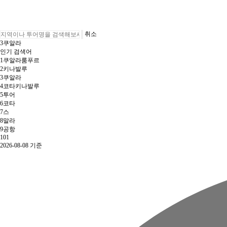
취소
3
쿠알라
인기 검색어
1
쿠알라룸푸르
2
키나발루
3
쿠알라
4
코타키나발루
5
투어
6
코타
7
스
8
말라
9
공항
10
1
2026-08-08 기준